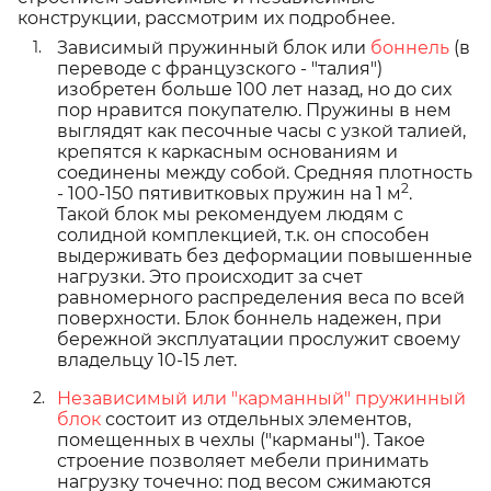
конструкции, рассмотрим их подробнее.
Зависимый пружинный блок или
боннель
(в
переводе с французского - "талия")
изобретен больше 100 лет назад, но до сих
пор нравится покупателю. Пружины в нем
выглядят как песочные часы с узкой талией,
крепятся к каркасным основаниям и
соединены между собой. Средняя плотность
2
- 100-150 пятивитковых пружин на 1 м
.
Такой блок мы рекомендуем людям с
солидной комплекцией, т.к. он способен
выдерживать без деформации повышенные
нагрузки. Это происходит за счет
равномерного распределения веса по всей
поверхности. Блок боннель надежен, при
бережной эксплуатации прослужит своему
владельцу 10-15 лет.
Независимый или "карманный" пружинный
блок
состоит из отдельных элементов,
помещенных в чехлы ("карманы"). Такое
строение позволяет мебели принимать
нагрузку точечно: под весом сжимаются