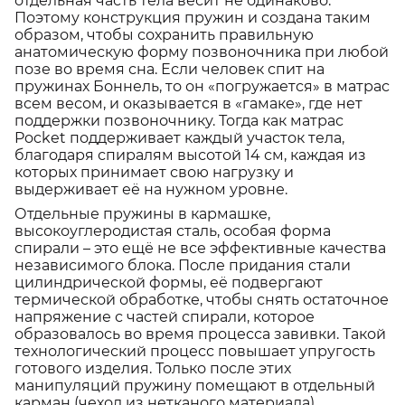
отдельная часть тела весит не одинаково.
Поэтому конструкция пружин и создана таким
образом, чтобы сохранить правильную
анатомическую форму позвоночника при любой
позе во время сна. Если человек спит на
пружинах Боннель, то он «погружается» в матрас
всем весом, и оказывается в «гамаке», где нет
поддержки позвоночнику. Тогда как матрас
Pocket поддерживает каждый участок тела,
благодаря спиралям высотой 14 см, каждая из
которых принимает свою нагрузку и
выдерживает её на нужном уровне.
Отдельные пружины в кармашке,
высокоуглеродистая сталь, особая форма
спирали – это ещё не все эффективные качества
независимого блока. После придания стали
цилиндрической формы, её подвергают
термической обработке, чтобы снять остаточное
напряжение с частей спирали, которое
образовалось во время процесса завивки. Такой
технологический процесс повышает упругость
готового изделия. Только после этих
манипуляций пружину помещают в отдельный
карман (чехол из нетканого материала).