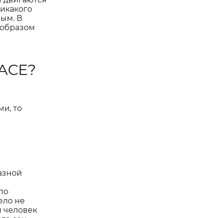
никакого
ным. В
 образом
АСЕ?
и, то
азной
по
ело не
н человек