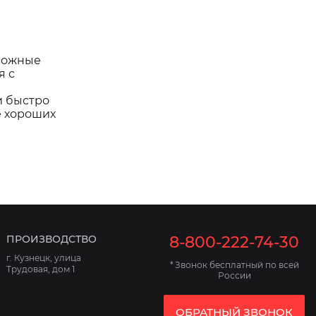
можные
я с
и быстро
е хороших
ПРОИЗВОДСТВО
8-800-222-74-30
г. Кузнецк, улица
* Звонок бесплатный по всей
Трудовая, дом 1
России
ОБРАТНЫЙ ЗВОНОК