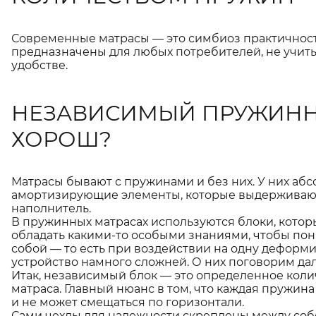
Современные матрасы — это симбиоз практичности
предназначены для любых потребителей, не учит
удобстве.
НЕЗАВИСИМЫЙ ПРУЖИННЫ
ХОРОШ?
Матрасы бывают с пружинами и без них. У них абс
амортизирующие элементы, которые выдерживают 
наполнитель.
В пружинных матрасах используются блоки, кото
обладать какими-то особыми знаниями, чтобы пон
собой — то есть при воздействии на одну деформ
устройство намного сложней. О них поговорим дал
Итак, независимый блок — это определенное кол
матраса. Главный нюанс в том, что каждая пружин
и не может смещаться по горизонтали.
Сами чехлы для надежности скреплены между собо