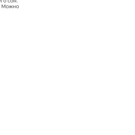
го сон.
. Можно