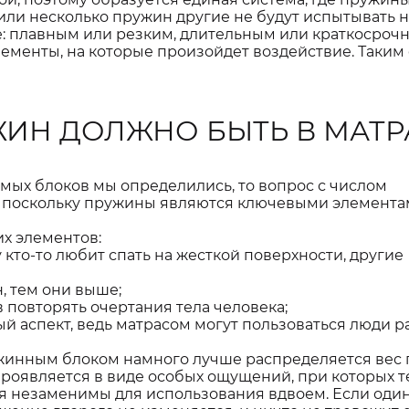
или несколько пружин другие не будут испытывать 
е: плавным или резким, длительным или краткосроч
лементы, на которые произойдет воздействие. Таким
ЖИН ДОЛЖНО БЫТЬ В МАТР
мых блоков мы определились, то вопрос с числом
 поскольку пружины являются ключевыми элементам
х элементов:
 кто-то любит спать на жесткой поверхности, другие
, тем они выше;
 повторять очертания тела человека;
й аспект, ведь матрасом могут пользоваться люди р
жинным блоком намного лучше распределяется вес 
проявляется в виде особых ощущений, при которых т
я незаменимы для использования вдвоем. Если оди