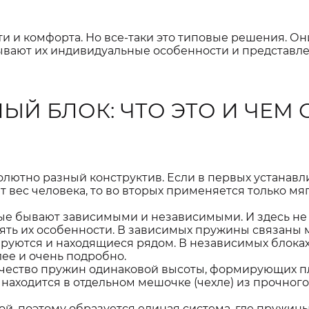
 и комфорта. Но все-таки это типовые решения. Он
ывают их индивидуальные особенности и представл
Й БЛОК: ЧТО ЭТО И ЧЕМ 
олютно разный конструктив. Если в первых устанав
вес человека, то во вторых применяется только мя
рые бывают зависимыми и независимыми. И здесь не
ять их особенности. В зависимых пружины связаны
ируются и находящиеся рядом. В независимых блока
ее и очень подробно.
ичество пружин одинаковой высоты, формирующих 
а находится в отдельном мешочке (чехле) из прочног
й, поэтому образуется единая система, где пружин