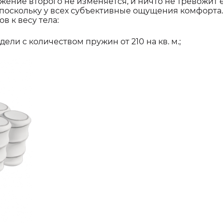
ение второго не изменяется, и ничто не тревожит е
 поскольку у всех субъективные ощущения комфорта
 к весу тела:
ели с количеством пружин от 210 на кв. м.;