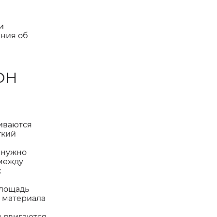
и
ения об
ОН
ливаются
гкий
 нужно
 между
х
площадь
о материала
ы двигаются