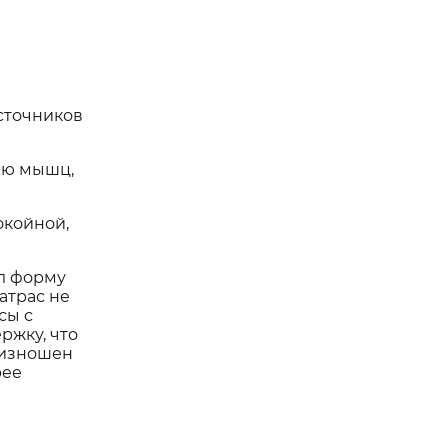
источников
нию мышц,
окойной,
ил форму
атрас не
сы с
ржку, что
 изношен
рее