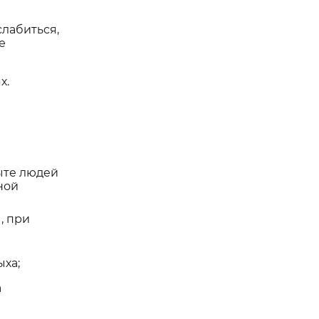
слабиться,
е
х.
ыте людей
ной
, при
ыха;
а