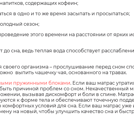
 напитков, содержащих кофеин;
ься в одно и то же время засыпать и просыпаться;
холодный сезон;
 проведение этого времени на расстоянии от ярких 
т до сна, ведь теплая вода способствует расслабле
я своего организма – прослушивание перед сном сп
ожно выпить чашечку чая, основанного на травах.
имыми пружинными блоками
. Если ваш матрас утрат
 быть причиной проблем со сном. Некачественный м
ожении, вызывая дискомфорт и боли в спине. Матра
тся к форме тела и обеспечивают точечную подде
 комфортных условий для сна. Если ваш матрас уже
амену на новый, чтобы улучшить качество сна и быст