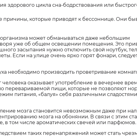
я здорового цикла сна-бодрствования или быстрог
 причины, которые приводят к бессоннице. Они бы
 организма может обманываться даже небольшим
оворя уже об общем освещении помещения. Это при
шного засыпания нужно отключить свой ноутбук, те
ты. Если на улице очень ярко горят фонари, следуе
духа необходимо производить проветривание комнат
г человека оказывает употребление в вечернее врем
ело перевариваемой пищи, которые не позволяют но
ежим питания, «балуя» себя различными сладостями
бление мозга становится невозможным даже при на
ентрированию мозга на обонянии. В связи с этим ст
не, в том числе ароматических свечей или парфюмов.
следствием таких перенапряжений может стать чрез