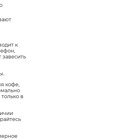
о
вают
водит к
лефон,
т завесить
ы.
я кофе,
рмально
 только в
личии
арайтесь
мерное